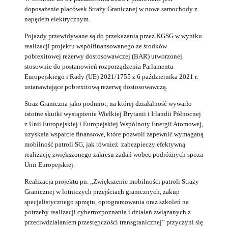
doposażenie placówek Straży Granicznej w nowe samochody z
napędem elektrycznym.
Pojazdy przewidywane są do przekazania przez KGSG w wyniku
realizacji projektu współfinansowanego ze środków
pobrexitowej rezerwy dostosowawczej (BAR) utworzonej
stosownie do postanowień rozporządzenia Parlamentu
Europejskiego i Rady (UE) 2021/1755 z 6 października 2021 r.
ustanawiające pobrexitową rezerwę dostosowawczą.
Straż Graniczna jako podmiot, na której działalność wywarło
istotne skutki wystąpienie Wielkiej Brytanii i Irlandii Północnej
z Unii Europejskiej i Europejskiej Wspólnoty Energii Atomowej,
uzyskała wsparcie finansowe, które pozwoli zapewnić wymaganą
mobilność patroli SG, jak również zabezpieczy efektywną
realizację zwiększonego zakresu zadań wobec podróżnych spoza
Unii Europejskiej.
Realizacja projektu pn. „Zwiększenie mobilności patroli Straży
Granicznej w lotniczych przejściach granicznych, zakup
specjalistycznego sprzętu, oprogramowania oraz szkoleń na
potrzeby realizacji cyberrozpoznania i działań związanych z
przeciwdziałaniem przestępczości transgranicznej” przyczyni się