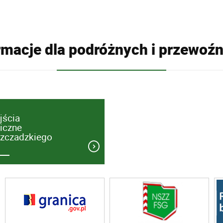
rmacje dla podróżnych i przewoź
jścia
iczne
szczadzkiego