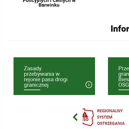
Policyjnych i Celnych w
Barwinku
Info
Zasady
Prze
przebywania w
gran
rejonie pasa drogi
Bie
granicznej
OSG