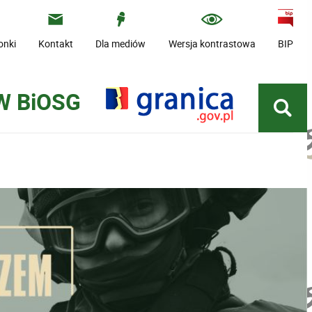
onki
Kontakt
Dla mediów
Wersja kontrastowa
BIP
W BiOSG