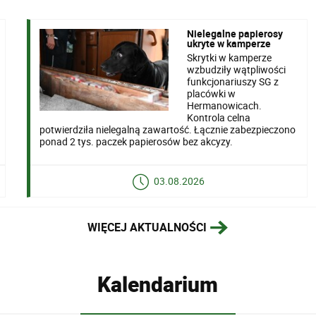
Nielegalne papierosy
ukryte w kamperze
Skrytki w kamperze
wzbudziły wątpliwości
funkcjonariuszy SG z
placówki w
Hermanowicach.
Kontrola celna
potwierdziła nielegalną zawartość. Łącznie zabezpieczono
ponad 2 tys. paczek papierosów bez akcyzy.
03.08.2026
WIĘCEJ AKTUALNOŚCI
Kalendarium