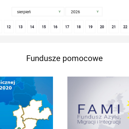
12
13
14
15
16
17
18
19
20
21
22
Fundusze pomocowe