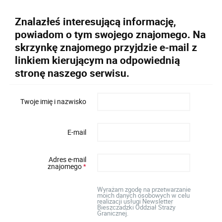
Znalazłeś interesującą informację,
powiadom o tym swojego znajomego. Na
skrzynkę znajomego przyjdzie e-mail z
linkiem kierującym na odpowiednią
stronę naszego serwisu.
Twoje imię i nazwisko
E-mail
Adres e-mail
znajomego
*
Wyrażam zgodę na przetwarzanie
moich danych osobowych w celu
realizacji usługi Newsletter
Bieszczadzki Oddział Straży
Granicznej.