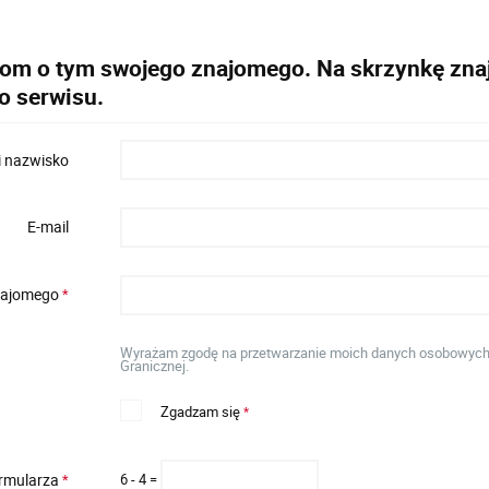
dom o tym swojego znajomego. Na skrzynkę znaj
o serwisu.
i nazwisko
E-mail
znajomego
*
Wyrażam zgodę na przetwarzanie moich danych osobowych w 
Granicznej.
Zgadzam się
*
ormularza
6 - 4 =
*