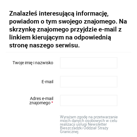
Znalazłeś interesującą informację,
powiadom o tym swojego znajomego. Na
skrzynkę znajomego przyjdzie e-mail z
linkiem kierującym na odpowiednią
stronę naszego serwisu.
Twoje imię i nazwisko
E-mail
Adres e-mail
znajomego
*
Wyrażam zgodę na przetwarzanie
moich danych osobowych w celu
realizacji usługi Newsletter
Bieszczadzki Oddział Straży
Granicznej.